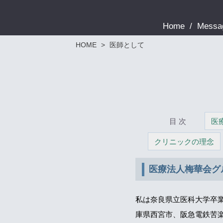
Home
Messa
HOME
>
医師として
目 次
医
クリニックの理念
医療法人梅華会グ
私は奈良県立医科大学卒業
庫県西宮市、阪急電鉄苦