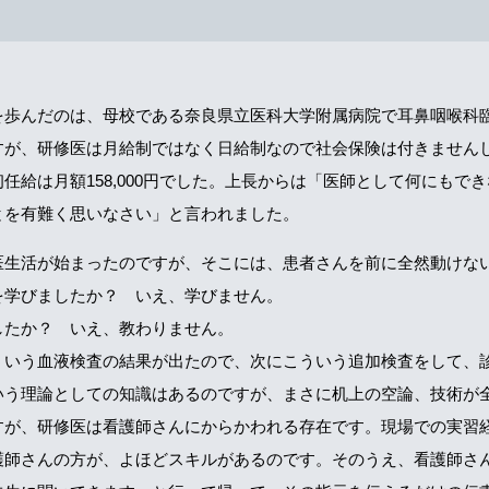
を歩んだのは、母校である奈良県立医科大学附属病院で耳鼻咽喉科
すが、研修医は月給制ではなく日給制なので社会保険は付きません
任給は月額158,000円でした。上長からは「医師として何にもで
とを有難く思いなさい」と言われました。
医生活が始まったのですが、そこには、患者さんを前に全然動けな
を学びましたか？ いえ、学びません。
したか？ いえ、教わりません。
ういう血液検査の結果が出たので、次にこういう追加検査をして、
いう理論としての知識はあるのですが、まさに机上の空論、技術が
すが、研修医は看護師さんにからかわれる存在です。現場での実習
護師さんの方が、よほどスキルがあるのです。そのうえ、看護師さ