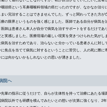
中咽頭癌という耳鼻咽喉科領域の癌だったのですが、なかなか治り
しまい完治することはできませんでした。ずっと関わってきた方が
医療の限界というものを強く感じました。医師である自分が病気を
、医師は患者さん本人が自分で病気を治すサポートをするだけであ
だと実感しました。医療現場の厳しい現実を突きつけられた気がし
は病気を治すためであり、治らないと分かっている患者さんに対し
かに焦点を当てて病気に対するということに苦労し、人の死に際に
分には向かないかもしれないとの思いが湧きました。
病院へ
や先輩の指示に従うだけで、自らが主体性を持って治療にあたる場
属病院以外でも研鑽を積んでみたいとの想いが次第に強くなり、2