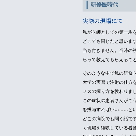
研修医時代
実際の現場にて
私が医師としての第一歩
どこでも同じだと思いま
当も付きません。当時の初
らって教えてもらえるこ
そのような中で私の研修
大学の実習で注射の仕方
メスの握り方を教わりま
この症状の患者さんがこ
を投与すればいい……と
どこの病院でも聞く話で
く現場を経験している看