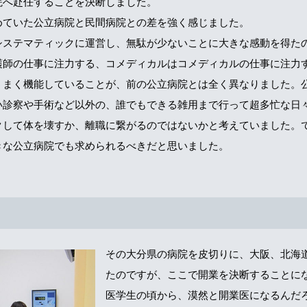
院へ赴任することを決断しました。
めていた公立病院と民間病院との差を強く感じました。
システマティックに運営し、無駄が少ないことに大きな感動を得た
護師の仕事に注力する、コメディカルはコメディカルの仕事に注力
うまく機能していることが、前の公立病院とは全く異なりました。
い診察や手術など以外の、誰でもできる雑用まで行って超多忙な日
クして体を壊すか、離職に繋がるのではないかと考えていました。
きな公立病院でも求められるべきだと思いました。
その大分県の病院を皮切りに、大阪、北海
たのですが、ここで開業を決断することに
医学生の頃から、漠然と開業医になるんだ