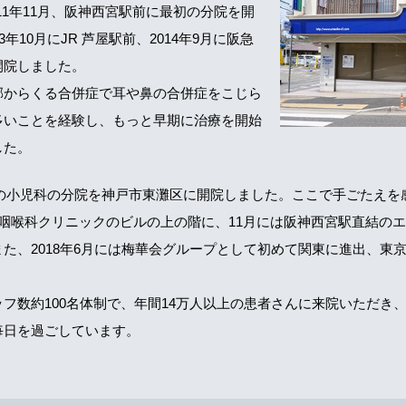
11年11月、阪神西宮駅前に最初の分院を開
年10月にJR 芦屋駅前、2014年9月に阪急
開院しました。
邪からくる合併症で耳や鼻の合併症をこじら
多いことを経験し、もっと早期に治療を開始
した。
最初の小児科の分院を神戸市東灘区に開院しました。ここで手ごたえを感
咽喉科クリニックのビルの上の階に、11月には阪神西宮駅直結の
た、2018年6月には梅華会グループとして初めて関東に進出、東
フ数約100名体制で、年間14万人以上の患者さんに来院いただき
毎日を過ごしています。